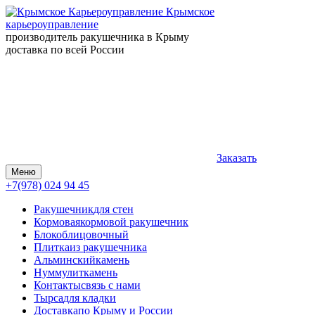
Крымское
карьероуправление
производитель ракушечника в Крыму
доставка по всей России
Заказать
Меню
+7(978) 024 94 45
Ракушечник
для стен
Кормовая
кормовой ракушечник
Блок
облицовочный
Плитка
из ракушечника
Альминский
камень
Нуммулит
камень
Контакты
связь с нами
Тырса
для кладки
Доставка
по Крыму и России