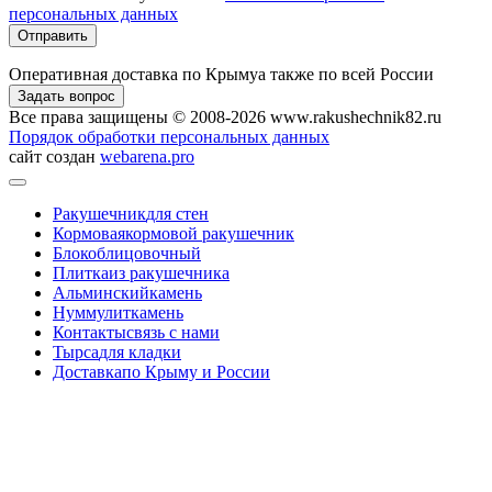
персональных данных
Отправить
Оперативная доставка по Крыму
а также по всей России
Задать вопрос
Все права защищены © 2008-2026 www.rakushechnik82.ru
Порядок обработки персональных данных
сайт создан
webarena.pro
Ракушечник
для стен
Кормовая
кормовой ракушечник
Блок
облицовочный
Плитка
из ракушечника
Альминский
камень
Нуммулит
камень
Контакты
связь с нами
Тырса
для кладки
Доставка
по Крыму и России